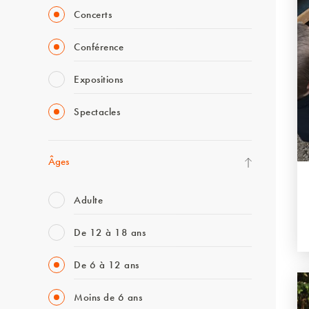
Concerts
Conférence
Expositions
Spectacles
Âges
Adulte
De 12 à 18 ans
De 6 à 12 ans
Moins de 6 ans