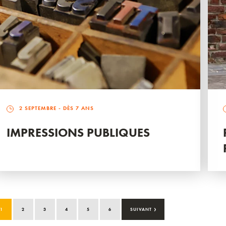
2 SEPTEMBRE
- DÈS 7 ANS
IMPRESSIONS PUBLIQUES
›
1
2
3
4
5
6
SUIVANT