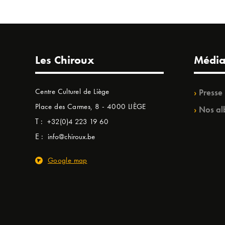
Les Chiroux
Média
Centre Culturel de Liège
Presse
Place des Carmes, 8 - 4000 LIÈGE
Nos al
T :
+32(0)4 223 19 60
E :
info@chiroux.be
Google map