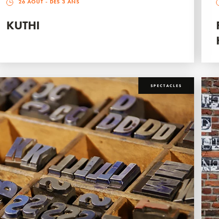
26 AOÛT
- DÈS 3 ANS
KUTHI
SPECTACLES