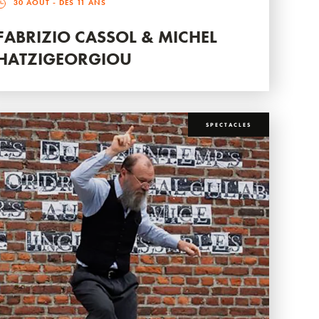
30 AOÛT
- DÈS 11 ANS
FABRIZIO CASSOL & MICHEL
HATZIGEORGIOU
SPECTACLES