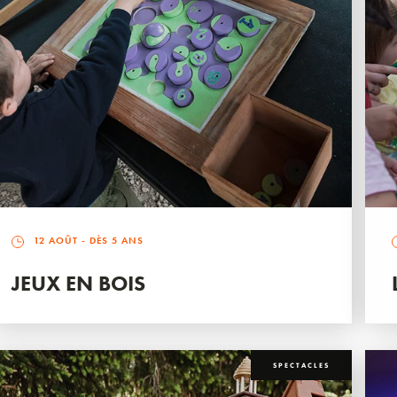
12 AOÛT
- DÈS 5 ANS
JEUX EN BOIS
SPECTACLES