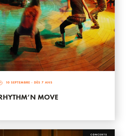
10 SEPTEMBRE
- DÈS 7 ANS
RHYTHM’N MOVE
CONCERTS