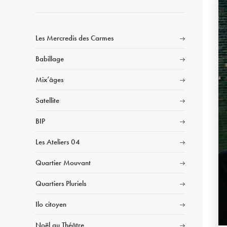
Les Mercredis des Carmes
Babillage
Mix’âges
Satellite
BIP
Les Ateliers 04
Quartier Mouvant
Quartiers Pluriels
Ilo citoyen
Noël au Théâtre