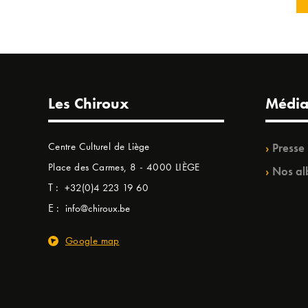
Les Chiroux
Média
Centre Culturel de Liège
Presse
Place des Carmes, 8 - 4000 LIÈGE
Nos al
T :
+32(0)4 223 19 60
E :
info@chiroux.be
Google map