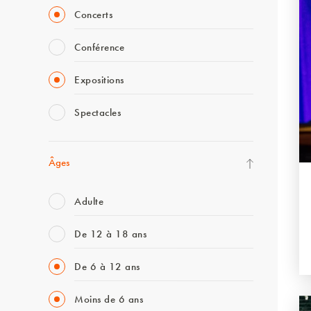
Concerts
Conférence
Expositions
Spectacles
Âges
Adulte
De 12 à 18 ans
De 6 à 12 ans
Moins de 6 ans