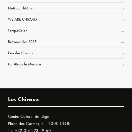
Noël au Théâtre
WE ARE CHIROUX
TempoColor
Retrouvailles 2025
Fête des Chiroux
La Fête de la Musique
Les Chiroux
Centre Culturel de Liège
Place des Carmes, 8 - 4000 LIÈGE
T :
+32(0)4 223 19 60