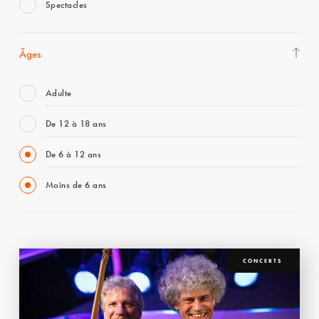
Spectacles
Âges
Adulte
De 12 à 18 ans
De 6 à 12 ans
Moins de 6 ans
CONCERTS