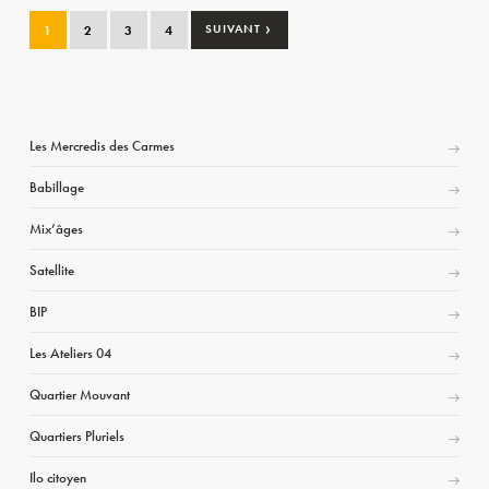
›
1
2
3
4
SUIVANT
Les Mercredis des Carmes
Babillage
Mix’âges
Satellite
BIP
Les Ateliers 04
Quartier Mouvant
Quartiers Pluriels
Ilo citoyen