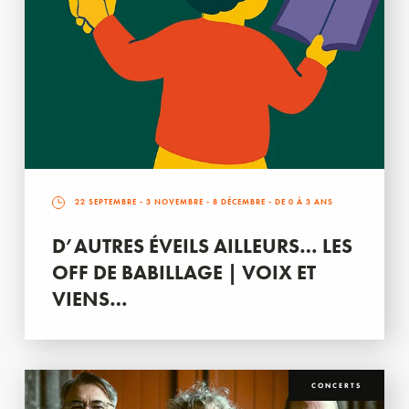
22 SEPTEMBRE
-
3 NOVEMBRE
-
8 DÉCEMBRE
- DE 0 À 3 ANS
D’AUTRES ÉVEILS AILLEURS… LES
OFF DE BABILLAGE | VOIX ET
VIENS…
CONCERTS