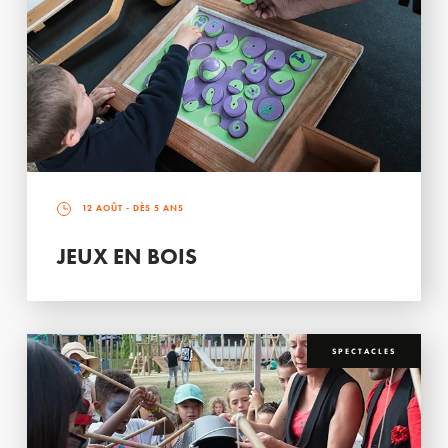
12 AOÛT
- DÈS 5 ANS
JEUX EN BOIS
SPECTACLES