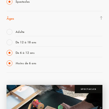
Spectacles
Âges
Adulte
De 12 à 18 ans
De 6 à 12 ans
Moins de 6 ans
SPECTACLES