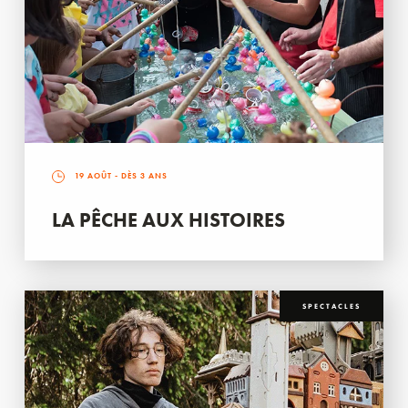
19 AOÛT
- DÈS 3 ANS
LA PÊCHE AUX HISTOIRES
SPECTACLES