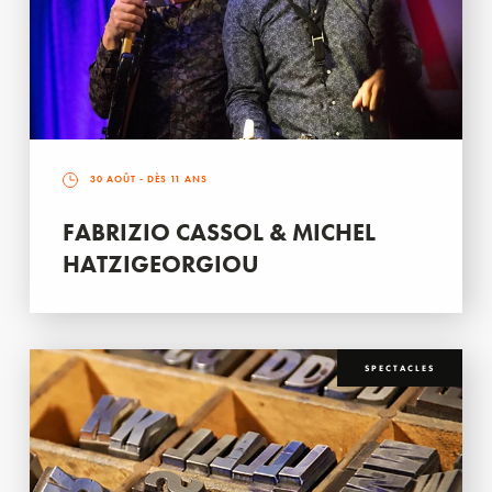
30 AOÛT
- DÈS 11 ANS
FABRIZIO CASSOL & MICHEL
HATZIGEORGIOU
SPECTACLES