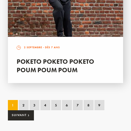
2 SEPTEMBRE
- DÈS 7 ANS
POKETO POKETO POKETO
POUM POUM POUM
1
2
3
4
5
6
7
8
9
›
SUIVANT