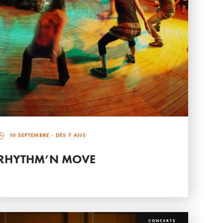
10 SEPTEMBRE
- DÈS 7 ANS
RHYTHM’N MOVE
CONCERTS