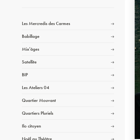
Les Mercredis des Carmes
Babillage
Mix’âges
Satellite
BIP
Les Ateliers 04
Quartier Mouvant
Quartiers Pluriels
Ilo citoyen
Noël au Théâtre