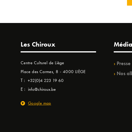
Les Chiroux
Média
Centre Culturel de Liège
Presse
Place des Carmes, 8 - 4000 LIÈGE
Nos al
T :
+32(0)4 223 19 60
E :
info@chiroux.be
Google map