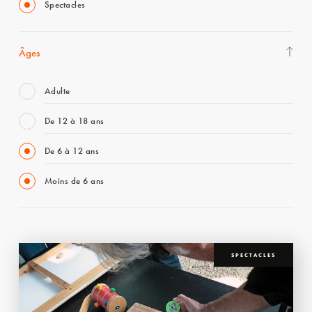
Spectacles
Âges
Adulte
De 12 à 18 ans
De 6 à 12 ans
Moins de 6 ans
SPECTACLES