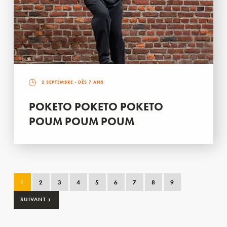
2 SEPTEMBRE
- DÈS 7 ANS
POKETO POKETO POKETO
POUM POUM POUM
1
2
3
4
5
6
7
8
9
›
SUIVANT