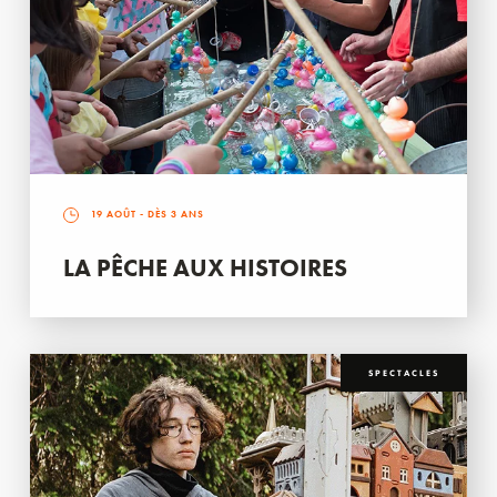
19 AOÛT
- DÈS 3 ANS
LA PÊCHE AUX HISTOIRES
SPECTACLES