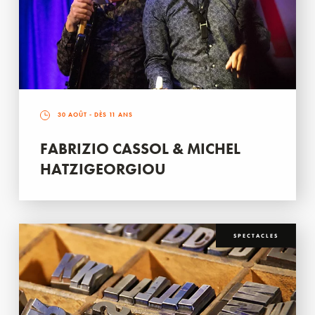
30 AOÛT
- DÈS 11 ANS
FABRIZIO CASSOL & MICHEL
HATZIGEORGIOU
SPECTACLES