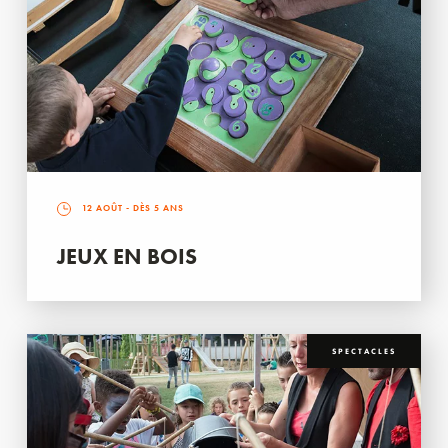
12 AOÛT
- DÈS 5 ANS
JEUX EN BOIS
SPECTACLES