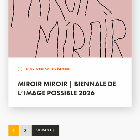
17 OCTOBRE AU 13 DÉCEMBRE
MIROIR MIROIR | BIENNALE DE
L’IMAGE POSSIBLE 2026
›
1
2
SUIVANT