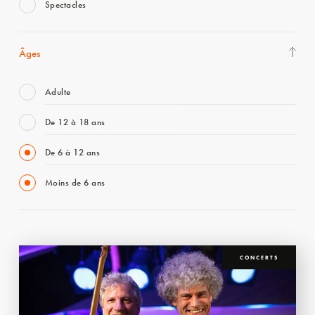
Spectacles
Âges
Adulte
De 12 à 18 ans
De 6 à 12 ans
Moins de 6 ans
CONCERTS