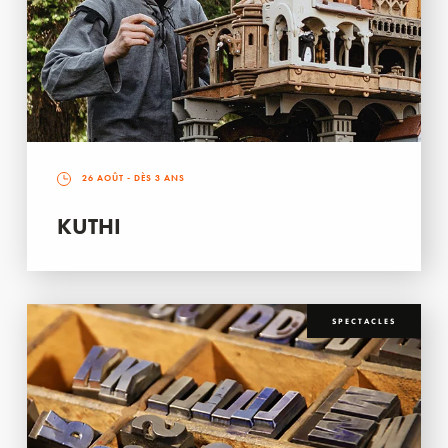
26 AOÛT
- DÈS 3 ANS
KUTHI
SPECTACLES