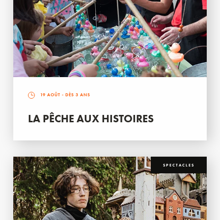
19 AOÛT
- DÈS 3 ANS
LA PÊCHE AUX HISTOIRES
SPECTACLES