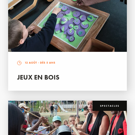
12 AOÛT
- DÈS 5 ANS
JEUX EN BOIS
SPECTACLES