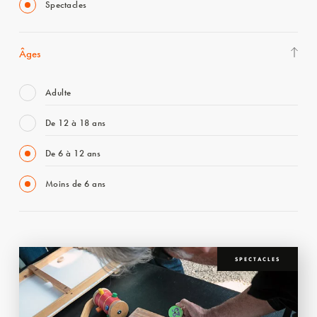
Spectacles
Âges
Adulte
De 12 à 18 ans
De 6 à 12 ans
Moins de 6 ans
SPECTACLES