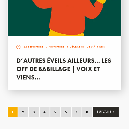
22 SEPTEMBRE
-
3 NOVEMBRE
-
8 DÉCEMBRE
- DE 0 À 3 ANS
D’AUTRES ÉVEILS AILLEURS… LES
OFF DE BABILLAGE | VOIX ET
VIENS…
›
1
2
3
4
5
6
7
8
SUIVANT