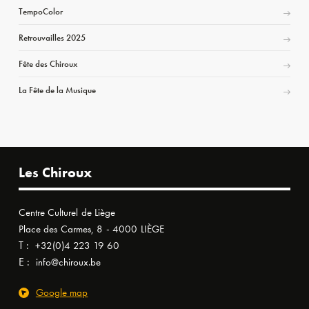
TempoColor
Retrouvailles 2025
Fête des Chiroux
La Fête de la Musique
Les Chiroux
Centre Culturel de Liège
Place des Carmes, 8 - 4000 LIÈGE
T :
+32(0)4 223 19 60
E :
info@chiroux.be
Google map