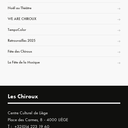
Noël au Théâtre
WE ARE CHIROUX
TempoColor
Retrouvailles 2025
Fête des Chiroux
La Fête de la Musique
Les Chiroux
Centre Culturel de Liège
Place des Carmes, 8 - 4000 LIÈGE
T :
+32(0)4 223 19 60