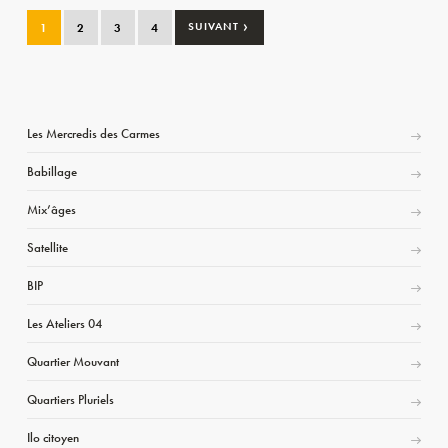
›
1
2
3
4
SUIVANT
Les Mercredis des Carmes
Babillage
Mix’âges
Satellite
BIP
Les Ateliers 04
Quartier Mouvant
Quartiers Pluriels
Ilo citoyen