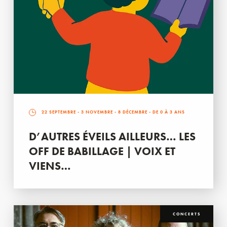
22 SEPTEMBRE
-
3 NOVEMBRE
-
8 DÉCEMBRE
- DE 0 À 3 ANS
D’AUTRES ÉVEILS AILLEURS… LES
OFF DE BABILLAGE | VOIX ET
VIENS…
CONCERTS