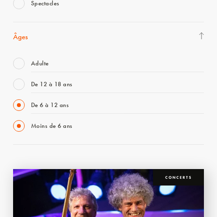
Spectacles
Âges
Adulte
De 12 à 18 ans
De 6 à 12 ans
Moins de 6 ans
CONCERTS