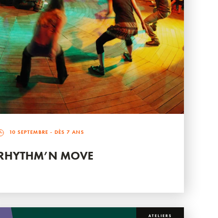
10 SEPTEMBRE
- DÈS 7 ANS
RHYTHM’N MOVE
ATELIERS