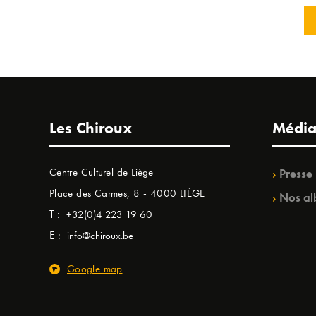
Les Chiroux
Média
Centre Culturel de Liège
Presse
Place des Carmes, 8 - 4000 LIÈGE
Nos al
T :
+32(0)4 223 19 60
E :
info@chiroux.be
Google map