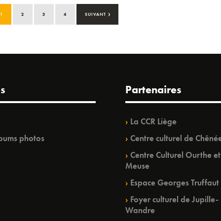
›
1
2
3
4
SUIVANT
s
Partenaires
La CCR Liège
bums photos
Centre culturel de Chêné
Centre Culturel Ourthe et
Meuse
Espace Georges Truffaut
Foyer culturel de Jupille-
Wandre