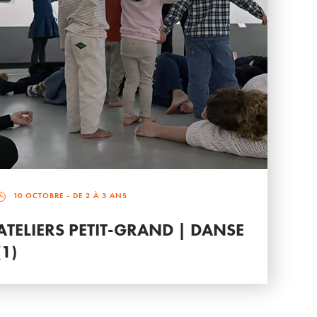
10 OCTOBRE
- DE 2 À 3 ANS
ATELIERS PETIT-GRAND | DANSE
(1)