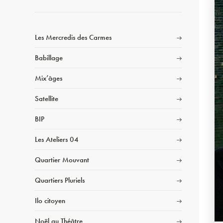
Les Mercredis des Carmes
Babillage
Mix’âges
Satellite
BIP
Les Ateliers 04
Quartier Mouvant
Quartiers Pluriels
Ilo citoyen
Noël au Théâtre