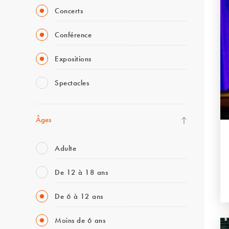
Concerts
Conférence
Expositions
Spectacles
Âges
Adulte
De 12 à 18 ans
De 6 à 12 ans
Moins de 6 ans