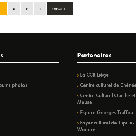
›
1
2
3
4
SUIVANT
s
Partenaires
La CCR Liège
bums photos
Centre culturel de Chêné
Centre Culturel Ourthe et
Meuse
Espace Georges Truffaut
Foyer culturel de Jupille-
Wandre