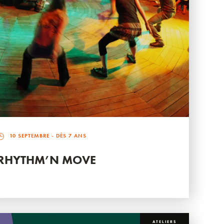
10 SEPTEMBRE
- DÈS 7 ANS
RHYTHM’N MOVE
ATELIERS