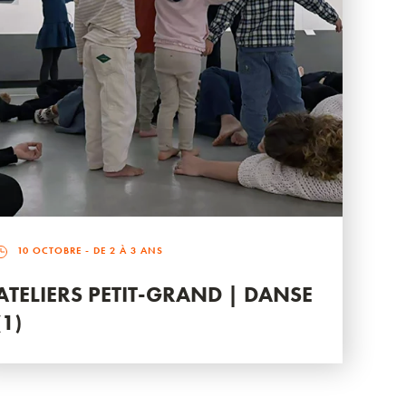
10 OCTOBRE
- DE 2 À 3 ANS
ATELIERS PETIT-GRAND | DANSE
(1)