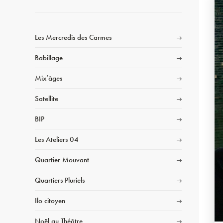
Les Mercredis des Carmes
Babillage
Mix’âges
Satellite
BIP
Les Ateliers 04
Quartier Mouvant
Quartiers Pluriels
Ilo citoyen
Noël au Théâtre