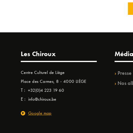
Les Chiroux
Média
Centre Culturel de Liège
Presse
Place des Carmes, 8 - 4000 LIÈGE
Nos al
T :
+32(0)4 223 19 60
E :
info@chiroux.be
Google map