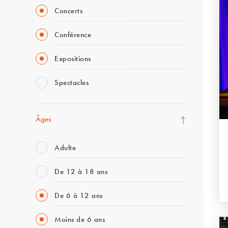
Concerts
Conférence
Expositions
Spectacles
Âges
Adulte
De 12 à 18 ans
De 6 à 12 ans
Moins de 6 ans