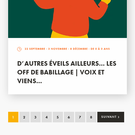
22 SEPTEMBRE
-
3 NOVEMBRE
-
8 DÉCEMBRE
- DE 0 À 3 ANS
D’AUTRES ÉVEILS AILLEURS… LES
OFF DE BABILLAGE | VOIX ET
VIENS…
›
1
2
3
4
5
6
7
8
SUIVANT