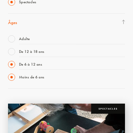
Spectacles
Âges
Adulte
De 12 à 18 ans
De 6 à 12 ans
Moins de 6 ans
SPECTACLES