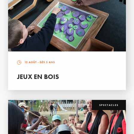
12 AOÛT
- DÈS 5 ANS
JEUX EN BOIS
SPECTACLES