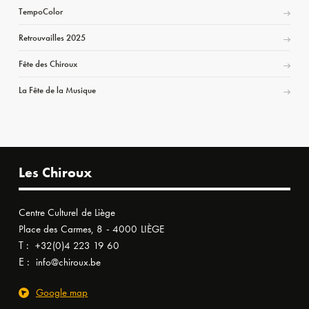
TempoColor
Retrouvailles 2025
Fête des Chiroux
La Fête de la Musique
Les Chiroux
Centre Culturel de Liège
Place des Carmes, 8 - 4000 LIÈGE
T :
+32(0)4 223 19 60
E :
info@chiroux.be
Google map