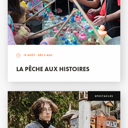
19 AOÛT
- DÈS 3 ANS
LA PÊCHE AUX HISTOIRES
SPECTACLES