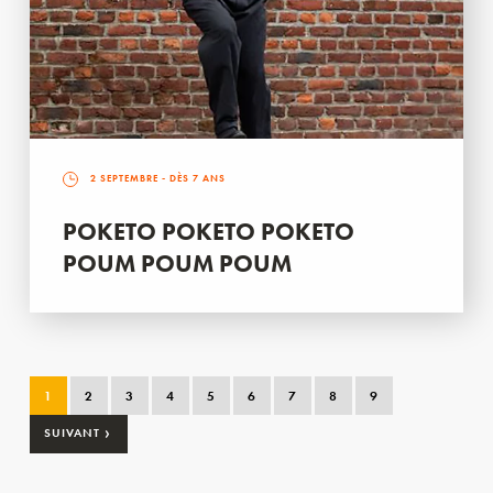
2 SEPTEMBRE
- DÈS 7 ANS
POKETO POKETO POKETO
POUM POUM POUM
1
2
3
4
5
6
7
8
9
›
SUIVANT