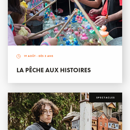
19 AOÛT
- DÈS 3 ANS
LA PÊCHE AUX HISTOIRES
SPECTACLES