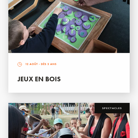
12 AOÛT
- DÈS 5 ANS
JEUX EN BOIS
SPECTACLES