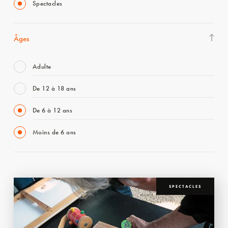
Spectacles
Âges
Adulte
De 12 à 18 ans
De 6 à 12 ans
Moins de 6 ans
SPECTACLES