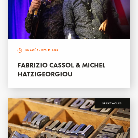
30 AOÛT
- DÈS 11 ANS
FABRIZIO CASSOL & MICHEL
HATZIGEORGIOU
SPECTACLES