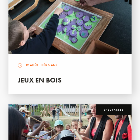
12 AOÛT
- DÈS 5 ANS
JEUX EN BOIS
SPECTACLES