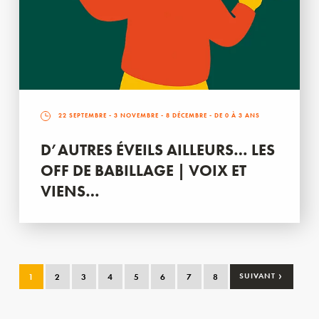
22 SEPTEMBRE
-
3 NOVEMBRE
-
8 DÉCEMBRE
- DE 0 À 3 ANS
D’AUTRES ÉVEILS AILLEURS… LES
OFF DE BABILLAGE | VOIX ET
VIENS…
›
1
2
3
4
5
6
7
8
SUIVANT