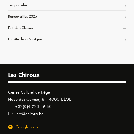
TempoColor
Retrouvailles 2025
Fête des Chiroux
La Fête de la Musique
Les Chiroux
Centre Culturel de Liège
Place des Carmes, 8 - 4000 LIÈGE
T :
+32(0)4 223 19 60
E :
info@chiroux.be
Google map