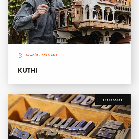
26 AOÛT
- DÈS 3 ANS
KUTHI
SPECTACLES