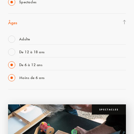
Spectacles
Âges
Adulte
De 12 à 18 ans
De 6 à 12 ans
Moins de 6 ans
SPECTACLES