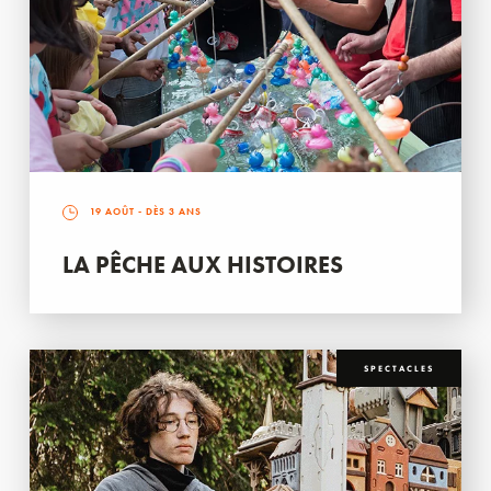
19 AOÛT
- DÈS 3 ANS
LA PÊCHE AUX HISTOIRES
SPECTACLES