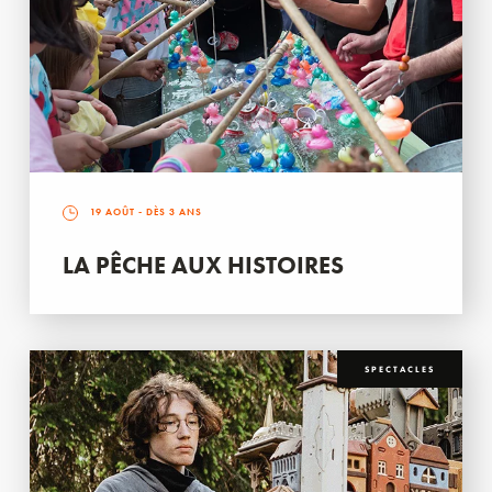
19 AOÛT
- DÈS 3 ANS
LA PÊCHE AUX HISTOIRES
SPECTACLES