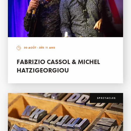
30 AOÛT
- DÈS 11 ANS
FABRIZIO CASSOL & MICHEL
HATZIGEORGIOU
SPECTACLES