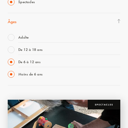
Spectacles
Âges
Adulte
De 12 à 18 ans
De 6 à 12 ans
Moins de 6 ans
SPECTACLES