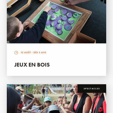
12 AOÛT
- DÈS 5 ANS
JEUX EN BOIS
SPECTACLES