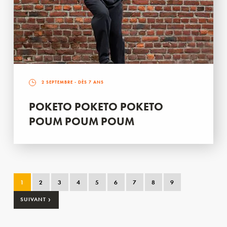
2 SEPTEMBRE
- DÈS 7 ANS
POKETO POKETO POKETO
POUM POUM POUM
1
2
3
4
5
6
7
8
9
›
SUIVANT