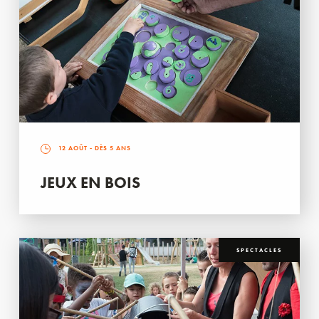
12 AOÛT
- DÈS 5 ANS
JEUX EN BOIS
SPECTACLES