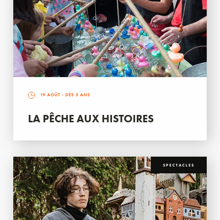
19 AOÛT
- DÈS 3 ANS
LA PÊCHE AUX HISTOIRES
SPECTACLES