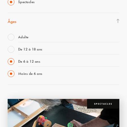
Spectacles
Âges
Adulte
De 12 à 18 ans
De 6 à 12 ans
Moins de 6 ans
SPECTACLES