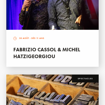
30 AOÛT
- DÈS 11 ANS
FABRIZIO CASSOL & MICHEL
HATZIGEORGIOU
SPECTACLES