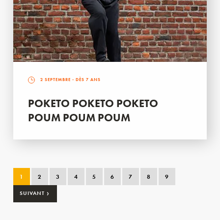
2 SEPTEMBRE
- DÈS 7 ANS
POKETO POKETO POKETO
POUM POUM POUM
1
2
3
4
5
6
7
8
9
›
SUIVANT