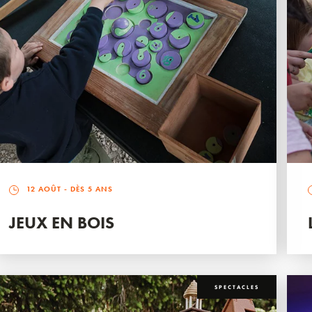
12 AOÛT
- DÈS 5 ANS
JEUX EN BOIS
SPECTACLES