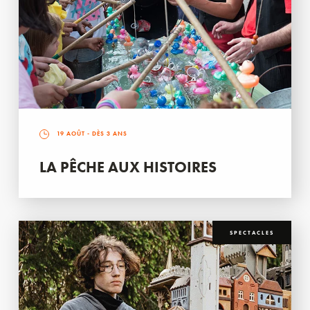
19 AOÛT
- DÈS 3 ANS
LA PÊCHE AUX HISTOIRES
SPECTACLES