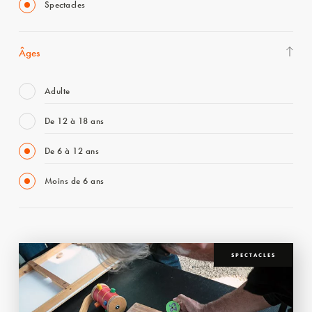
Spectacles
Âges
Adulte
De 12 à 18 ans
De 6 à 12 ans
Moins de 6 ans
SPECTACLES