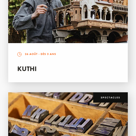
26 AOÛT
- DÈS 3 ANS
KUTHI
SPECTACLES