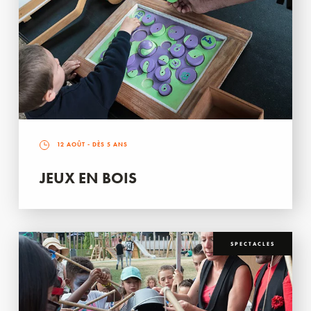
12 AOÛT
- DÈS 5 ANS
JEUX EN BOIS
SPECTACLES