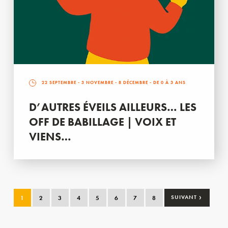
22 SEPTEMBRE
-
3 NOVEMBRE
-
8 DÉCEMBRE
- DE 0 À 3 ANS
D’AUTRES ÉVEILS AILLEURS… LES
OFF DE BABILLAGE | VOIX ET
VIENS…
›
1
2
3
4
5
6
7
8
SUIVANT