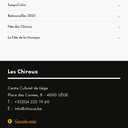
TempoColor
Retrouvailles 2025
Fête des Chiroux
La Fête de la Musique
Les Chiroux
Centre Culturel de Liège
Place des Carmes, 8 - 4000 LIÈGE
T :
+32(0)4 223 19 60
E :
info@chiroux.be
Google map