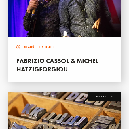
30 AOÛT
- DÈS 11 ANS
FABRIZIO CASSOL & MICHEL
HATZIGEORGIOU
SPECTACLES