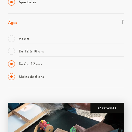
Spectacles
Âges
Adulte
De 12 à 18 ans
De 6 à 12 ans
Moins de 6 ans
SPECTACLES