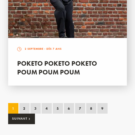
2 SEPTEMBRE
- DÈS 7 ANS
POKETO POKETO POKETO
POUM POUM POUM
1
2
3
4
5
6
7
8
9
›
SUIVANT