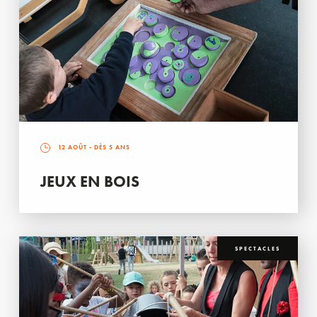
12 AOÛT
- DÈS 5 ANS
JEUX EN BOIS
SPECTACLES