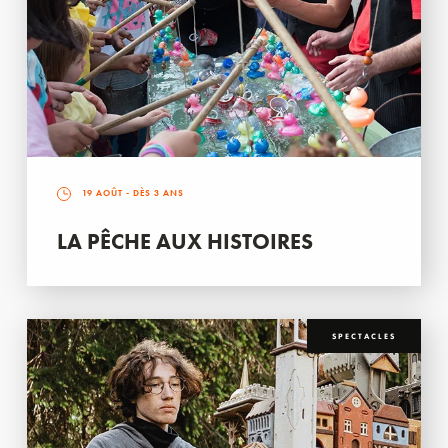
19 AOÛT
- DÈS 3 ANS
LA PÊCHE AUX HISTOIRES
SPECTACLES