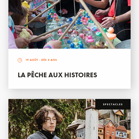
19 AOÛT
- DÈS 3 ANS
LA PÊCHE AUX HISTOIRES
SPECTACLES