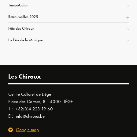
TempoColor
Retrouvailles 2025
Fête des Chiroux
La Fête de la Musique
Les Chiroux
Centre Culturel de Liège
Place des Carmes, 8 - 4000 LIÈGE
T :
+32(0)4 223 19 60
E :
info@chiroux.be
Google map