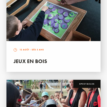
12 AOÛT
- DÈS 5 ANS
JEUX EN BOIS
SPECTACLES