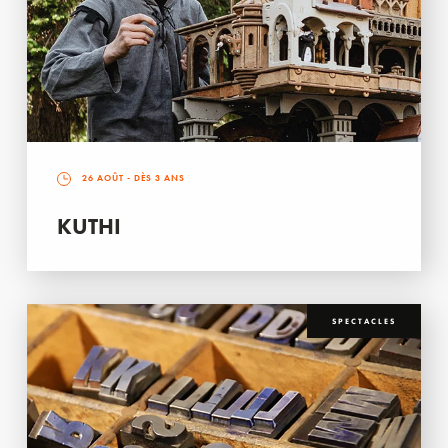
26 AOÛT
- DÈS 3 ANS
KUTHI
SPECTACLES