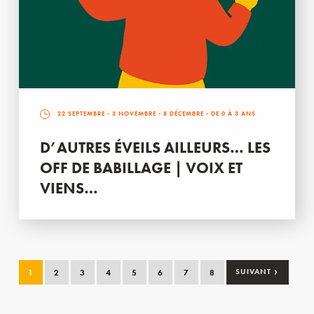
22 SEPTEMBRE
-
3 NOVEMBRE
-
8 DÉCEMBRE
- DE 0 À 3 ANS
D’AUTRES ÉVEILS AILLEURS… LES
OFF DE BABILLAGE | VOIX ET
VIENS…
›
1
2
3
4
5
6
7
8
SUIVANT