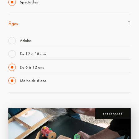
Spectacles
Âges
Adulte
De 12 à 18 ans
De 6 à 12 ans
Moins de 6 ans
SPECTACLES