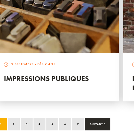
2 SEPTEMBRE
- DÈS 7 ANS
IMPRESSIONS PUBLIQUES
›
1
2
3
4
5
6
7
SUIVANT