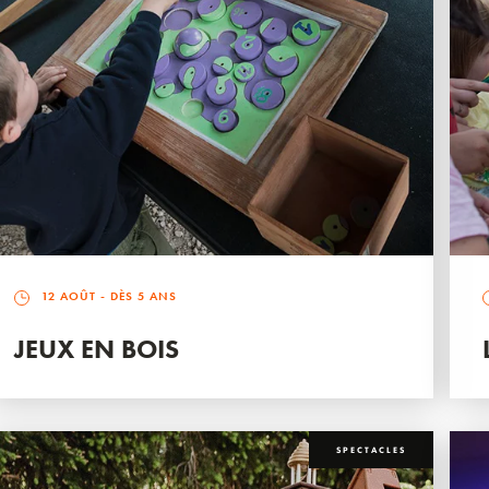
12 AOÛT
- DÈS 5 ANS
JEUX EN BOIS
SPECTACLES