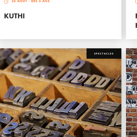
26 AOÛT
- DÈS 3 ANS
KUTHI
SPECTACLES