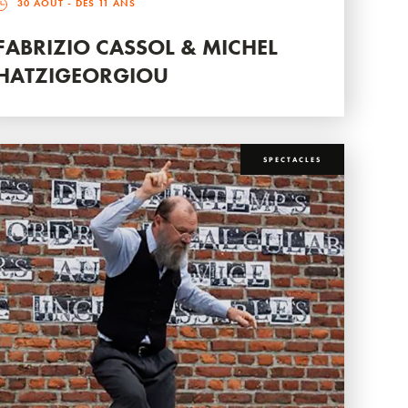
30 AOÛT
- DÈS 11 ANS
FABRIZIO CASSOL & MICHEL
HATZIGEORGIOU
SPECTACLES