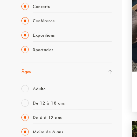
Concerts
Conférence
Expositions
Spectacles
Âges
Adulte
De 12 à 18 ans
De 6 à 12 ans
Moins de 6 ans