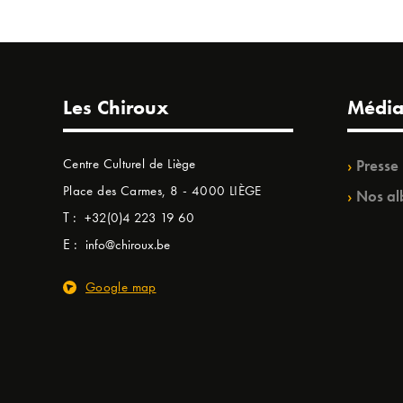
Les Chiroux
Média
Centre Culturel de Liège
Presse
Place des Carmes, 8 - 4000 LIÈGE
Nos al
T :
+32(0)4 223 19 60
E :
info@chiroux.be
Google map