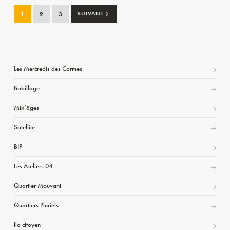
›
1
2
3
SUIVANT
Les Mercredis des Carmes
Babillage
Mix’âges
Satellite
BIP
Les Ateliers 04
Quartier Mouvant
Quartiers Pluriels
Ilo citoyen