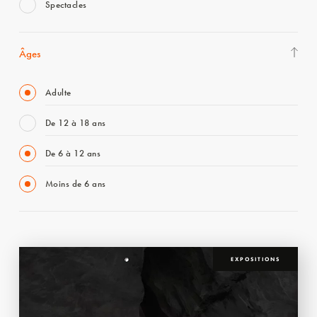
Spectacles
Âges
Adulte
De 12 à 18 ans
De 6 à 12 ans
Moins de 6 ans
EXPOSITIONS