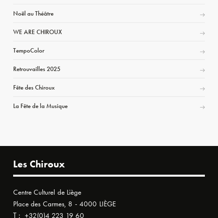
Noël au Théâtre
WE ARE CHIROUX
TempoColor
Retrouvailles 2025
Fête des Chiroux
La Fête de la Musique
Les Chiroux
Centre Culturel de Liège
Place des Carmes, 8 - 4000 LIÈGE
T :
+32(0)4 223 19 60