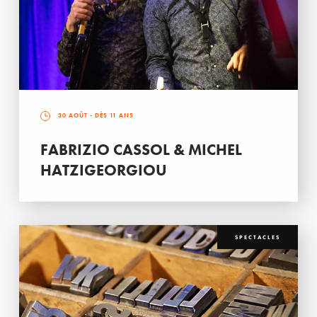
30 AOÛT
- DÈS 11 ANS
FABRIZIO CASSOL & MICHEL
HATZIGEORGIOU
SPECTACLES