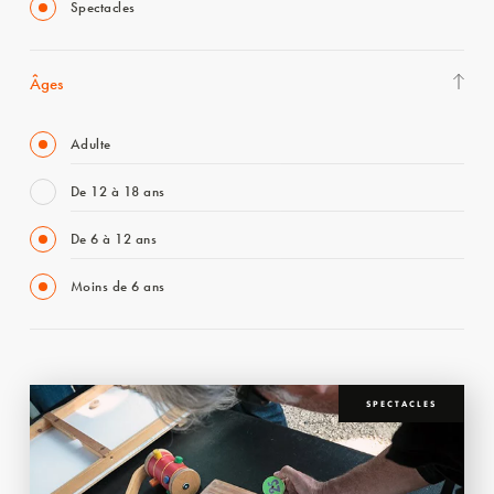
Spectacles
Âges
Adulte
De 12 à 18 ans
De 6 à 12 ans
Moins de 6 ans
SPECTACLES