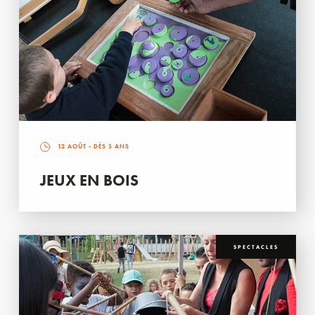
12 AOÛT
- DÈS 5 ANS
JEUX EN BOIS
SPECTACLES