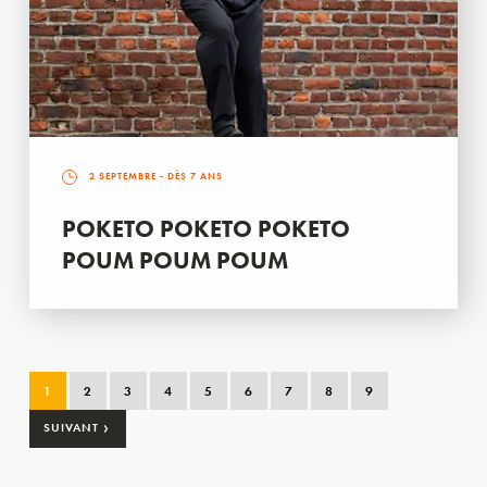
2 SEPTEMBRE
- DÈS 7 ANS
POKETO POKETO POKETO
POUM POUM POUM
1
2
3
4
5
6
7
8
9
›
SUIVANT