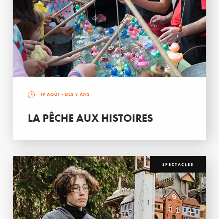
19 AOÛT
- DÈS 3 ANS
LA PÊCHE AUX HISTOIRES
SPECTACLES