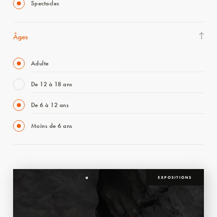
Spectacles
Âges
Adulte
De 12 à 18 ans
De 6 à 12 ans
Moins de 6 ans
EXPOSITIONS