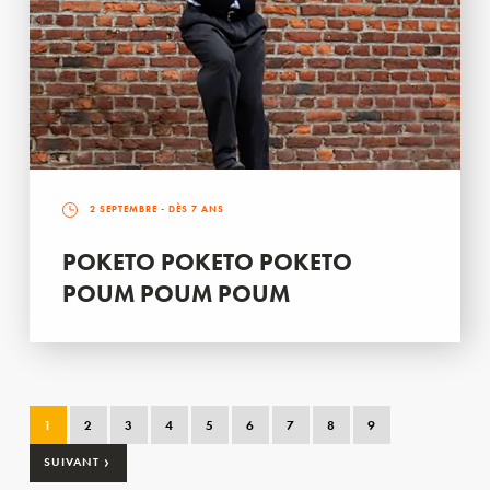
2 SEPTEMBRE
- DÈS 7 ANS
POKETO POKETO POKETO
POUM POUM POUM
1
2
3
4
5
6
7
8
9
›
SUIVANT