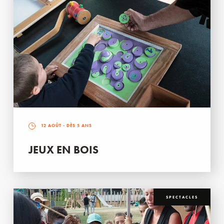
12 AOÛT
- DÈS 5 ANS
JEUX EN BOIS
SPECTACLES