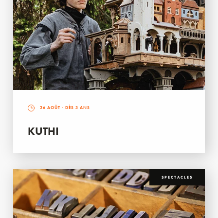
26 AOÛT
- DÈS 3 ANS
KUTHI
SPECTACLES