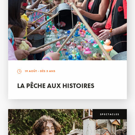
19 AOÛT
- DÈS 3 ANS
LA PÊCHE AUX HISTOIRES
SPECTACLES