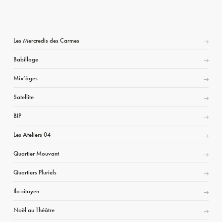
Les Mercredis des Carmes
Babillage
Mix’âges
Satellite
BIP
Les Ateliers 04
Quartier Mouvant
Quartiers Pluriels
Ilo citoyen
Noël au Théâtre