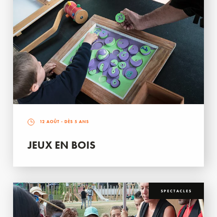
12 AOÛT
- DÈS 5 ANS
JEUX EN BOIS
SPECTACLES