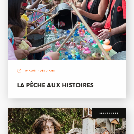
19 AOÛT
- DÈS 3 ANS
LA PÊCHE AUX HISTOIRES
SPECTACLES