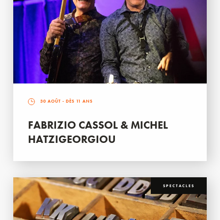
30 AOÛT
- DÈS 11 ANS
FABRIZIO CASSOL & MICHEL
HATZIGEORGIOU
SPECTACLES