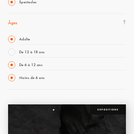
Spectacles
Âges
Adulte
De 12 à 18 ans
De 6 à 12 ans
Moins de 6 ans
EXPOSITIONS