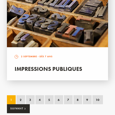
2 SEPTEMBRE
- DÈS 7 ANS
IMPRESSIONS PUBLIQUES
1
2
3
4
5
6
7
8
9
10
›
SUIVANT