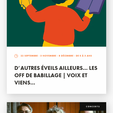
22 SEPTEMBRE
-
3 NOVEMBRE
-
8 DÉCEMBRE
- DE 0 À 3 ANS
D’AUTRES ÉVEILS AILLEURS… LES
OFF DE BABILLAGE | VOIX ET
VIENS…
CONCERTS