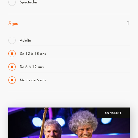
Spectacles
Âges
Adulte
De 12 à 18 ans
De 6 à 12 ans
Moins de 6 ans
CONCERTS