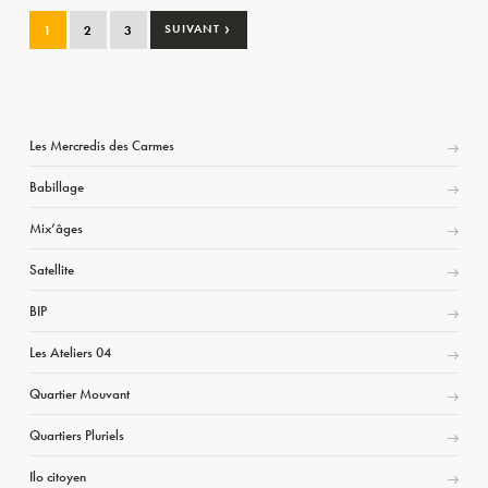
›
1
2
3
SUIVANT
Les Mercredis des Carmes
Babillage
Mix’âges
Satellite
BIP
Les Ateliers 04
Quartier Mouvant
Quartiers Pluriels
Ilo citoyen