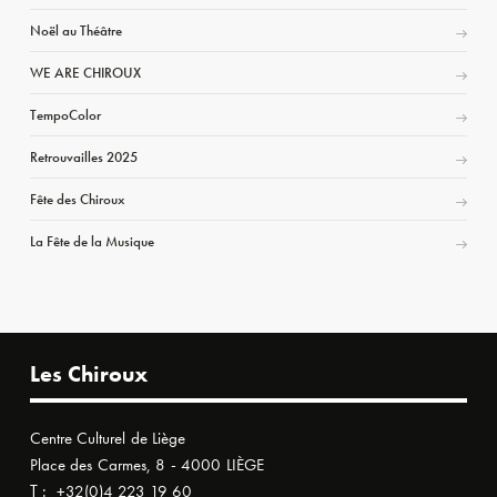
Noël au Théâtre
WE ARE CHIROUX
TempoColor
Retrouvailles 2025
Fête des Chiroux
La Fête de la Musique
Les Chiroux
Centre Culturel de Liège
Place des Carmes, 8 - 4000 LIÈGE
T :
+32(0)4 223 19 60