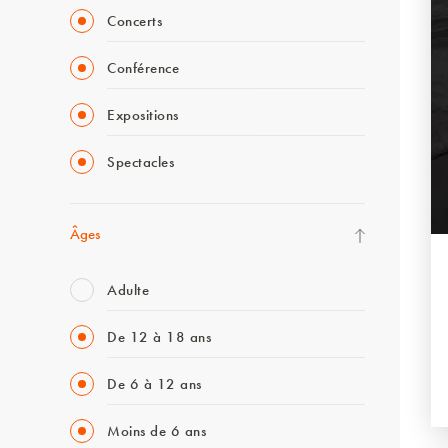
Concerts
Conférence
Expositions
Spectacles
Âges
Adulte
De 12 à 18 ans
De 6 à 12 ans
Moins de 6 ans