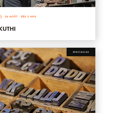
26 AOÛT
- DÈS 3 ANS
KUTHI
SPECTACLES