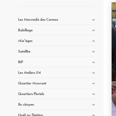
Les Mercredis des Carmes
Babillage
Mix’âges
Satellite
BIP
Les Ateliers 04
Quartier Mouvant
Quartiers Pluriels
Ilo citoyen
Noël au Théâtre