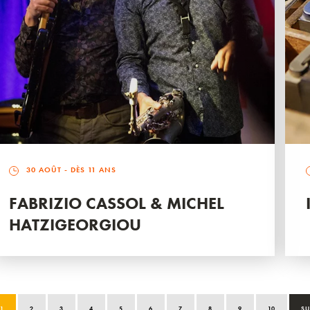
30 AOÛT
- DÈS 11 ANS
FABRIZIO CASSOL & MICHEL
HATZIGEORGIOU
1
2
3
4
5
6
7
8
9
10
SU