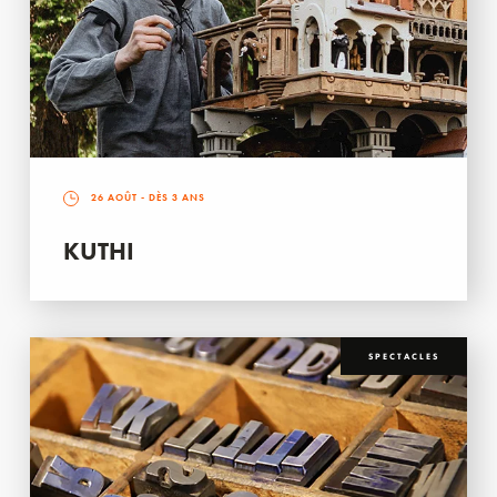
26 AOÛT
- DÈS 3 ANS
KUTHI
SPECTACLES