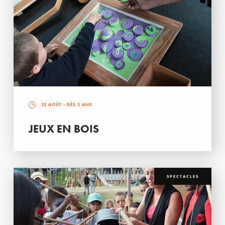
12 AOÛT
- DÈS 5 ANS
JEUX EN BOIS
SPECTACLES