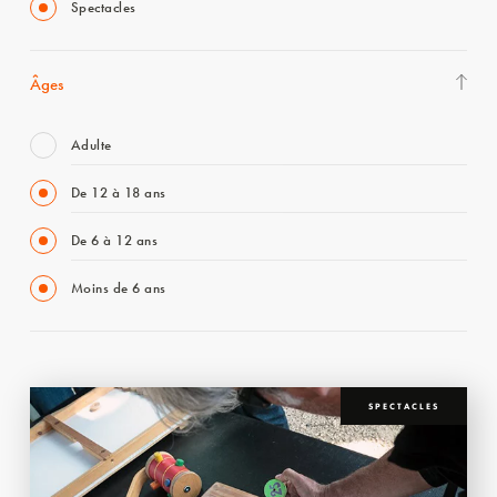
Spectacles
Âges
Adulte
De 12 à 18 ans
De 6 à 12 ans
Moins de 6 ans
SPECTACLES