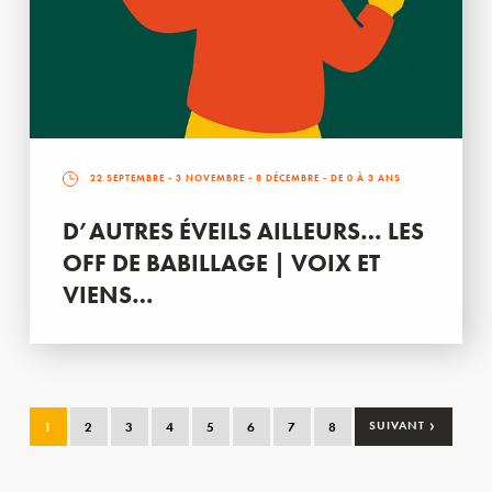
22 SEPTEMBRE
-
3 NOVEMBRE
-
8 DÉCEMBRE
- DE 0 À 3 ANS
D’AUTRES ÉVEILS AILLEURS… LES
OFF DE BABILLAGE | VOIX ET
VIENS…
›
1
2
3
4
5
6
7
8
SUIVANT