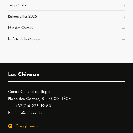
TempoColor
Retrouvailles 2025
Fête des Chiroux
La Fête de la Musique
Les Chiroux
Centre Culturel de Liège
Place des Carmes, 8 - 4000 LIÈGE
T :
+32(0)4 223 19 60
E :
info@chiroux.be
Google map