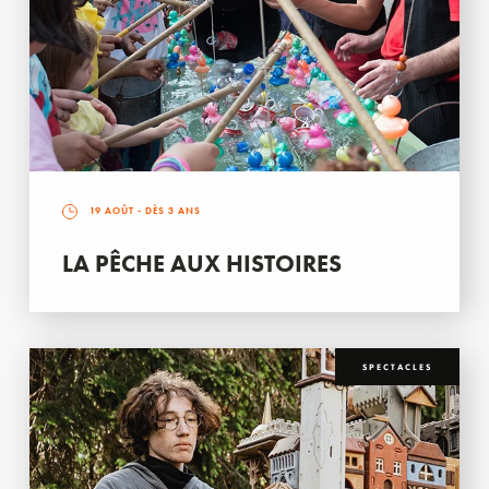
19 AOÛT
- DÈS 3 ANS
LA PÊCHE AUX HISTOIRES
SPECTACLES