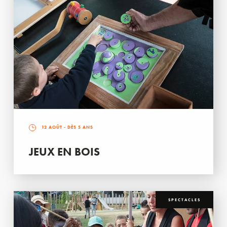
12 AOÛT
- DÈS 5 ANS
JEUX EN BOIS
SPECTACLES