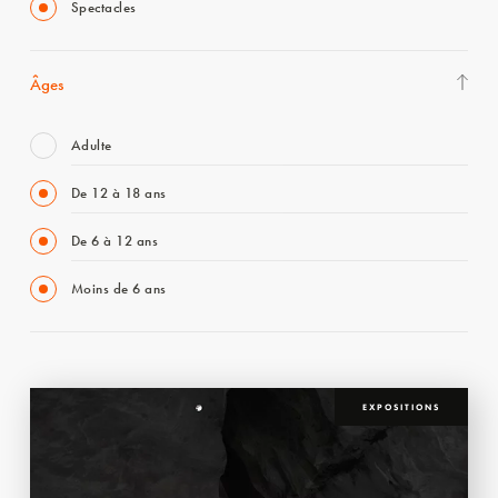
Spectacles
Âges
Adulte
De 12 à 18 ans
De 6 à 12 ans
Moins de 6 ans
EXPOSITIONS