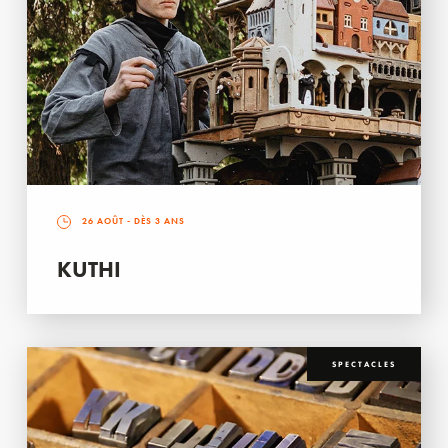
26 AOÛT
- DÈS 3 ANS
KUTHI
SPECTACLES