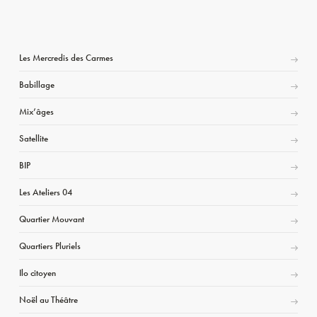
Les Mercredis des Carmes
Babillage
Mix’âges
Satellite
BIP
Les Ateliers 04
Quartier Mouvant
Quartiers Pluriels
Ilo citoyen
Noël au Théâtre