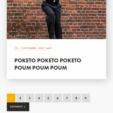
2 SEPTEMBRE
- DÈS 7 ANS
POKETO POKETO POKETO
POUM POUM POUM
1
2
3
4
5
6
7
8
9
›
SUIVANT