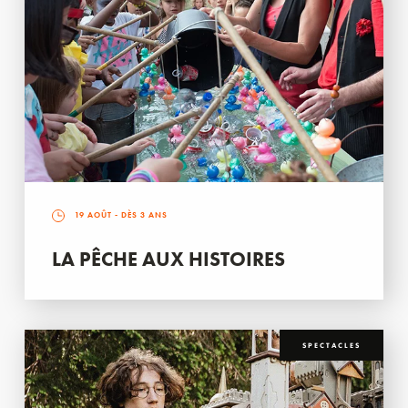
19 AOÛT
- DÈS 3 ANS
LA PÊCHE AUX HISTOIRES
SPECTACLES