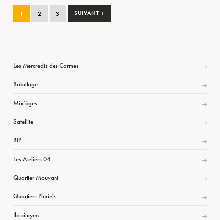
›
1
2
3
SUIVANT
Les Mercredis des Carmes
Babillage
Mix’âges
Satellite
BIP
Les Ateliers 04
Quartier Mouvant
Quartiers Pluriels
Ilo citoyen