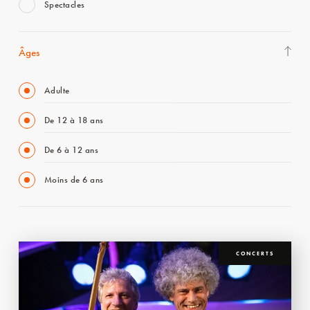
Spectacles
Âges
Adulte
De 12 à 18 ans
De 6 à 12 ans
Moins de 6 ans
CONCERTS