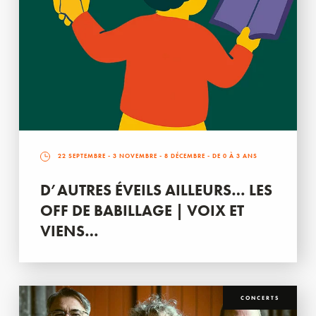
22 SEPTEMBRE
-
3 NOVEMBRE
-
8 DÉCEMBRE
- DE 0 À 3 ANS
D’AUTRES ÉVEILS AILLEURS… LES
OFF DE BABILLAGE | VOIX ET
VIENS…
CONCERTS