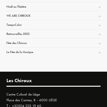
Noël au Théâtre
WE ARE CHIROUX
TempoColor
Retrouvailles 2025
Fête des Chiroux
La Fête de la Musique
Les Chiroux
Centre Culturel de Liège
Place des Carmes, 8 - 4000 LIÈGE
T :
+32(0)4 223 19 60