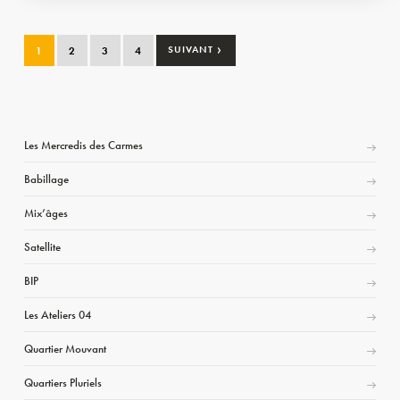
›
1
2
3
4
SUIVANT
Les Mercredis des Carmes
Babillage
Mix’âges
Satellite
BIP
Les Ateliers 04
Quartier Mouvant
Quartiers Pluriels