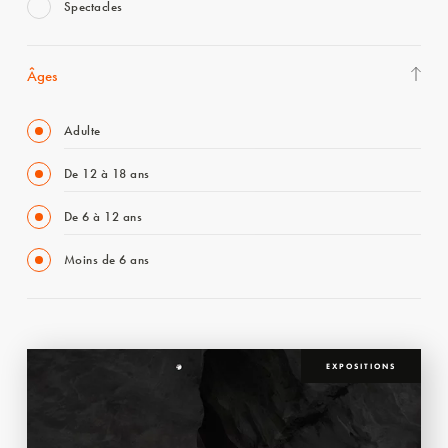
Spectacles
Âges
Adulte
De 12 à 18 ans
De 6 à 12 ans
Moins de 6 ans
EXPOSITIONS