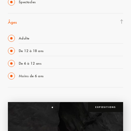
Spectacles
Âges
Adulte
De 12 à 18 ans
De 6 à 12 ans
Moins de 6 ans
EXPOSITIONS