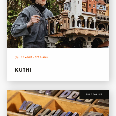
26 AOÛT
- DÈS 3 ANS
KUTHI
SPECTACLES