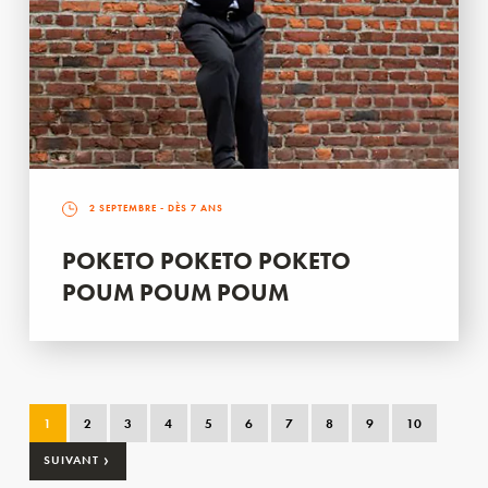
2 SEPTEMBRE
- DÈS 7 ANS
POKETO POKETO POKETO
POUM POUM POUM
1
2
3
4
5
6
7
8
9
10
›
SUIVANT