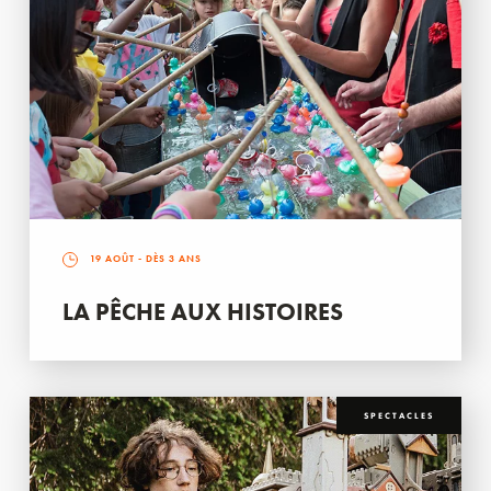
19 AOÛT
- DÈS 3 ANS
LA PÊCHE AUX HISTOIRES
SPECTACLES