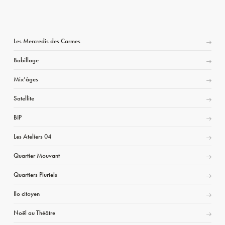
Les Mercredis des Carmes
Babillage
Mix’âges
Satellite
BIP
Les Ateliers 04
Quartier Mouvant
Quartiers Pluriels
Ilo citoyen
Noël au Théâtre