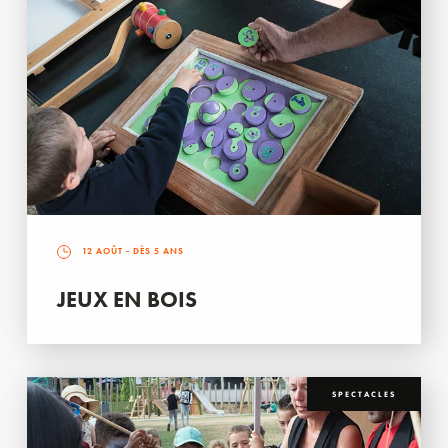
12 AOÛT
- DÈS 5 ANS
JEUX EN BOIS
SPECTACLES