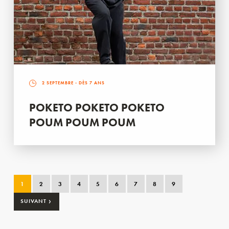
2 SEPTEMBRE
- DÈS 7 ANS
POKETO POKETO POKETO
POUM POUM POUM
1
2
3
4
5
6
7
8
9
›
SUIVANT