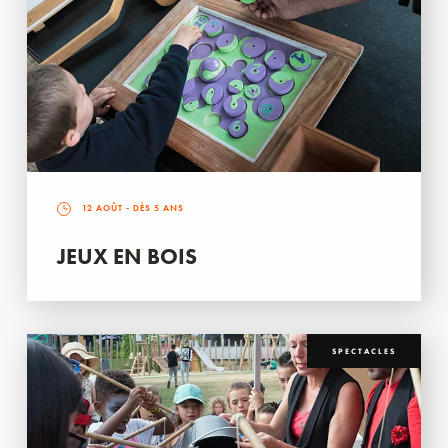
12 AOÛT
- DÈS 5 ANS
JEUX EN BOIS
SPECTACLES