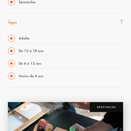
Spectacles
Âges
Adulte
De 12 à 18 ans
De 6 à 12 ans
Moins de 6 ans
SPECTACLES