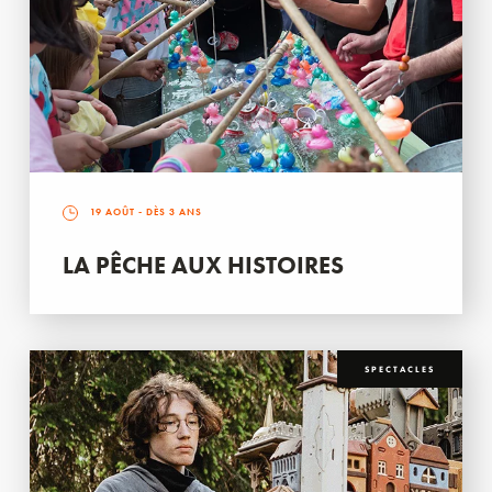
19 AOÛT
- DÈS 3 ANS
LA PÊCHE AUX HISTOIRES
SPECTACLES