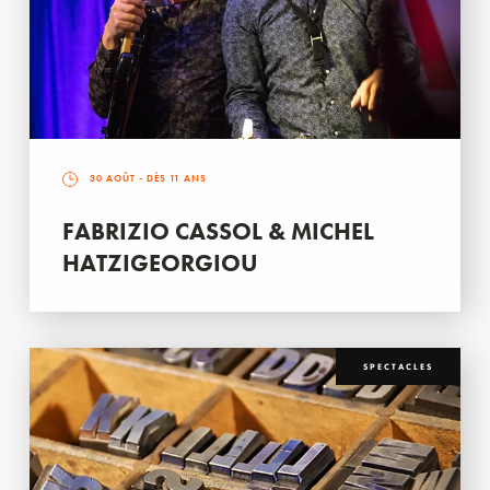
30 AOÛT
- DÈS 11 ANS
FABRIZIO CASSOL & MICHEL
HATZIGEORGIOU
SPECTACLES