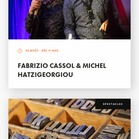
30 AOÛT
- DÈS 11 ANS
FABRIZIO CASSOL & MICHEL
HATZIGEORGIOU
SPECTACLES