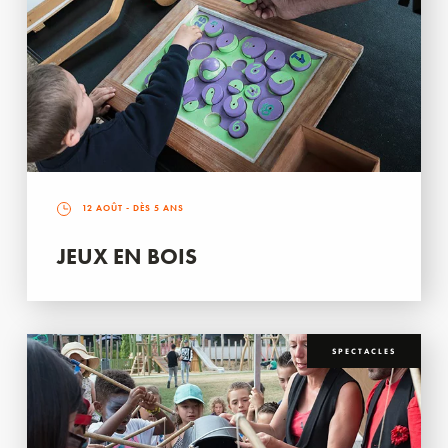
12 AOÛT
- DÈS 5 ANS
JEUX EN BOIS
SPECTACLES