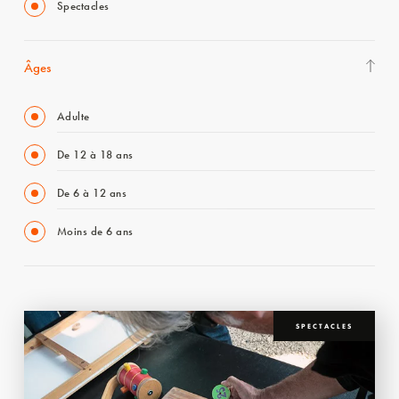
Spectacles
Âges
Adulte
De 12 à 18 ans
De 6 à 12 ans
Moins de 6 ans
SPECTACLES