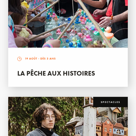
19 AOÛT
- DÈS 3 ANS
LA PÊCHE AUX HISTOIRES
SPECTACLES