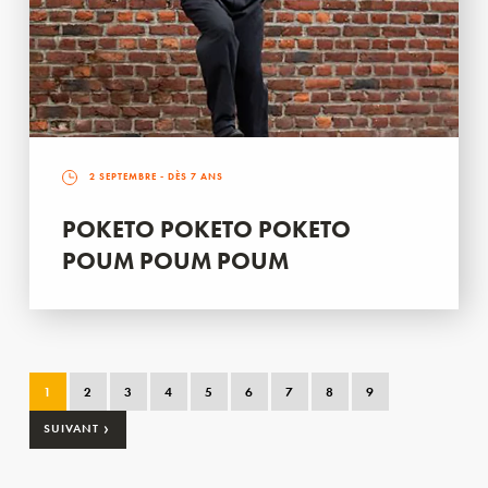
2 SEPTEMBRE
- DÈS 7 ANS
POKETO POKETO POKETO
POUM POUM POUM
1
2
3
4
5
6
7
8
9
›
SUIVANT