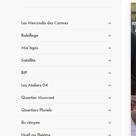
Les Mercredis des Carmes
Babillage
Mix’âges
Satellite
BIP
Les Ateliers 04
Quartier Mouvant
Quartiers Pluriels
Ilo citoyen
Noël au Théâtre