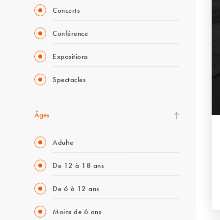
Concerts
Conférence
Expositions
Spectacles
Âges
Adulte
De 12 à 18 ans
De 6 à 12 ans
Moins de 6 ans