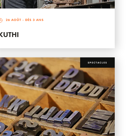
26 AOÛT
- DÈS 3 ANS
KUTHI
SPECTACLES