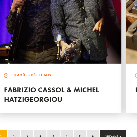
30 AOÛT
- DÈS 11 ANS
FABRIZIO CASSOL & MICHEL
HATZIGEORGIOU
›
1
2
3
4
5
6
7
8
SUIVANT