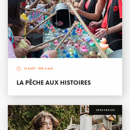
19 AOÛT
- DÈS 3 ANS
LA PÊCHE AUX HISTOIRES
SPECTACLES