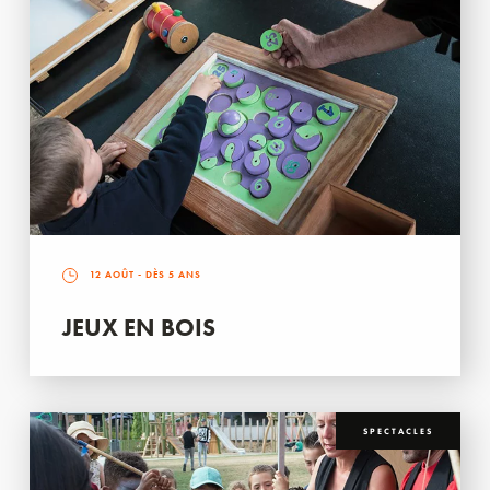
12 AOÛT
- DÈS 5 ANS
JEUX EN BOIS
SPECTACLES