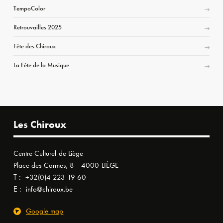
TempoColor
Retrouvailles 2025
Fête des Chiroux
La Fête de la Musique
Les Chiroux
Centre Culturel de Liège
Place des Carmes, 8 - 4000 LIÈGE
T :
+32(0)4 223 19 60
E :
info@chiroux.be
Google map