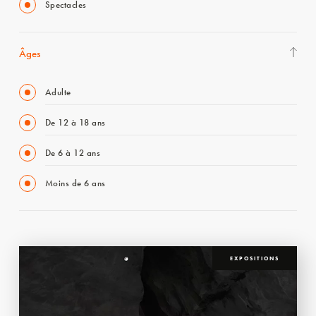
Spectacles
Âges
Adulte
De 12 à 18 ans
De 6 à 12 ans
Moins de 6 ans
EXPOSITIONS