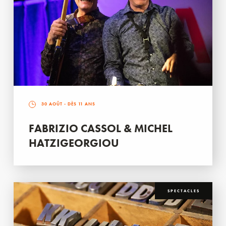
30 AOÛT
- DÈS 11 ANS
FABRIZIO CASSOL & MICHEL
HATZIGEORGIOU
SPECTACLES