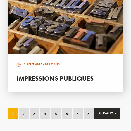
2 SEPTEMBRE
- DÈS 7 ANS
IMPRESSIONS PUBLIQUES
›
1
2
3
4
5
6
7
8
SUIVANT