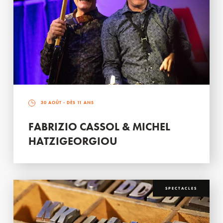
30 AOÛT
- DÈS 11 ANS
FABRIZIO CASSOL & MICHEL
HATZIGEORGIOU
SPECTACLES