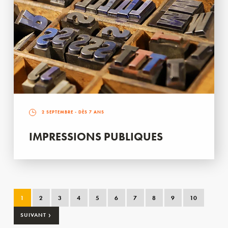
2 SEPTEMBRE
- DÈS 7 ANS
IMPRESSIONS PUBLIQUES
1
2
3
4
5
6
7
8
9
10
›
SUIVANT