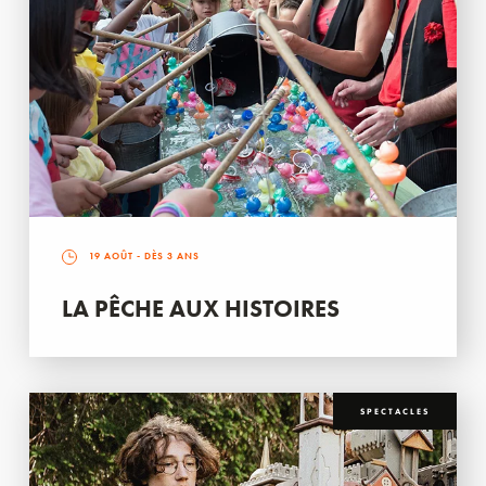
19 AOÛT
- DÈS 3 ANS
LA PÊCHE AUX HISTOIRES
SPECTACLES