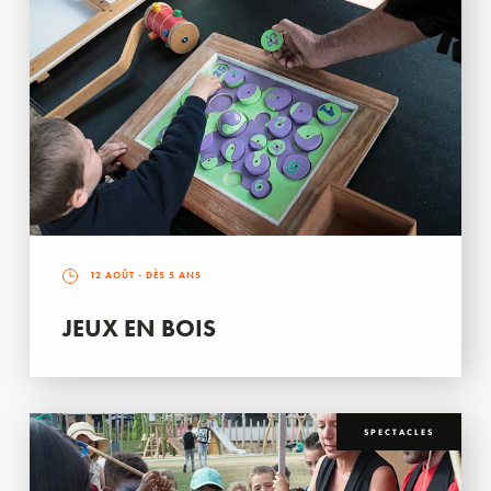
12 AOÛT
- DÈS 5 ANS
JEUX EN BOIS
SPECTACLES