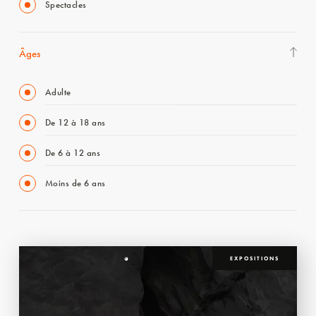
Spectacles
Âges
Adulte
De 12 à 18 ans
De 6 à 12 ans
Moins de 6 ans
EXPOSITIONS