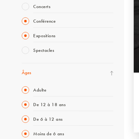
Concerts
Conférence
Expositions
Spectacles
Âges
Adulte
De 12 à 18 ans
De 6 à 12 ans
Moins de 6 ans