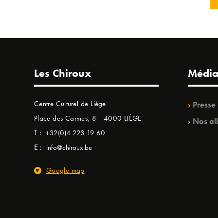
Les Chiroux
Média
Centre Culturel de Liège
Presse
Place des Carmes, 8 - 4000 LIÈGE
Nos al
T :
+32(0)4 223 19 60
E :
info@chiroux.be
Google map