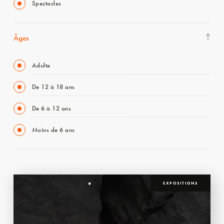
Spectacles
Âges
Adulte
De 12 à 18 ans
De 6 à 12 ans
Moins de 6 ans
EXPOSITIONS