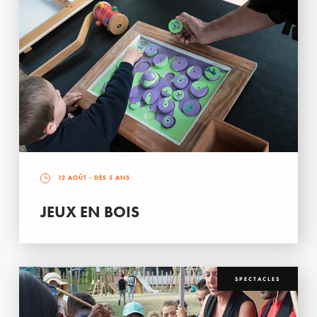
12 AOÛT
- DÈS 5 ANS
JEUX EN BOIS
SPECTACLES