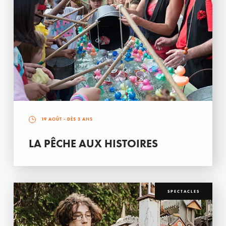
19 AOÛT
- DÈS 3 ANS
LA PÊCHE AUX HISTOIRES
SPECTACLES