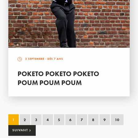
2 SEPTEMBRE
- DÈS 7 ANS
POKETO POKETO POKETO
POUM POUM POUM
1
2
3
4
5
6
7
8
9
10
›
SUIVANT