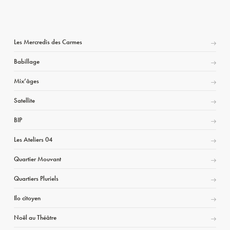
Les Mercredis des Carmes
Babillage
Mix’âges
Satellite
BIP
Les Ateliers 04
Quartier Mouvant
Quartiers Pluriels
Ilo citoyen
Noël au Théâtre