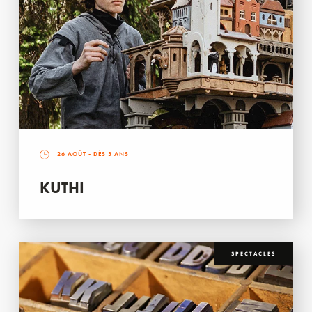
26 AOÛT
- DÈS 3 ANS
KUTHI
SPECTACLES