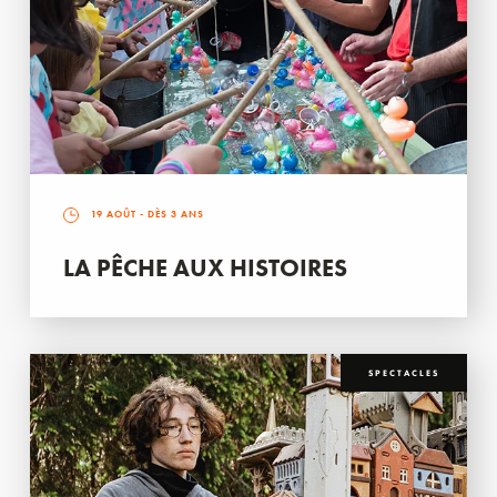
19 AOÛT
- DÈS 3 ANS
LA PÊCHE AUX HISTOIRES
SPECTACLES