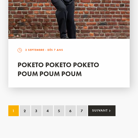
2 SEPTEMBRE
- DÈS 7 ANS
POKETO POKETO POKETO
POUM POUM POUM
›
1
2
3
4
5
6
7
SUIVANT