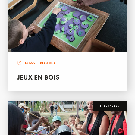
12 AOÛT
- DÈS 5 ANS
JEUX EN BOIS
SPECTACLES