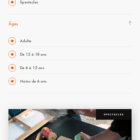
Spectacles
Âges
Adulte
De 12 à 18 ans
De 6 à 12 ans
Moins de 6 ans
SPECTACLES