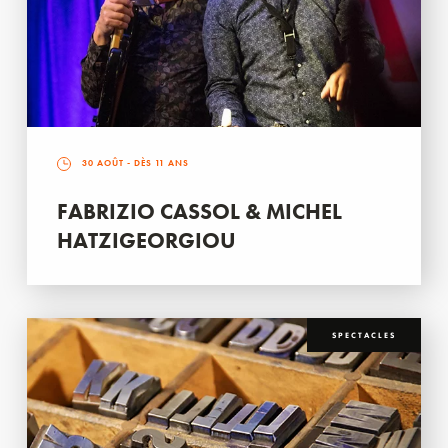
30 AOÛT
- DÈS 11 ANS
FABRIZIO CASSOL & MICHEL
HATZIGEORGIOU
SPECTACLES