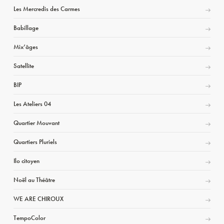
Les Mercredis des Carmes
Babillage
Mix’âges
Satellite
BIP
Les Ateliers 04
Quartier Mouvant
Quartiers Pluriels
Ilo citoyen
Noël au Théâtre
WE ARE CHIROUX
TempoColor