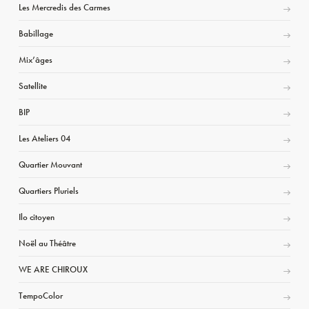
Les Mercredis des Carmes
Babillage
Mix’âges
Satellite
BIP
Les Ateliers 04
Quartier Mouvant
Quartiers Pluriels
Ilo citoyen
Noël au Théâtre
WE ARE CHIROUX
TempoColor