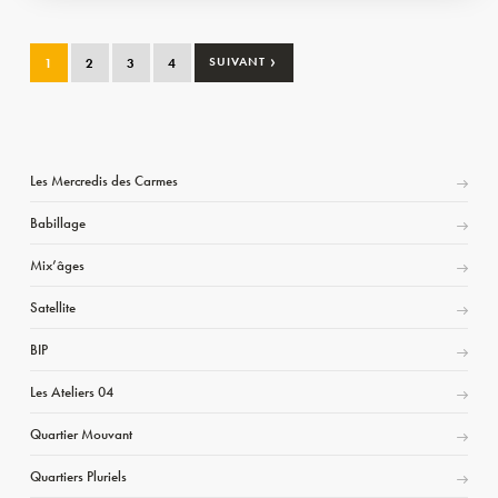
›
1
2
3
4
SUIVANT
Les Mercredis des Carmes
Babillage
Mix’âges
Satellite
BIP
Les Ateliers 04
Quartier Mouvant
Quartiers Pluriels