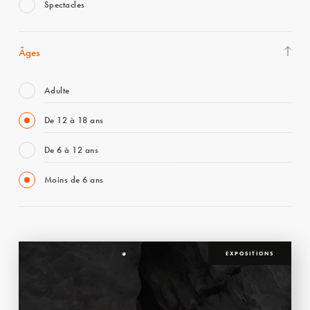
Spectacles
Âges
Adulte
De 12 à 18 ans
De 6 à 12 ans
Moins de 6 ans
EXPOSITIONS