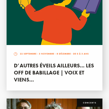
22 SEPTEMBRE
-
3 NOVEMBRE
-
8 DÉCEMBRE
- DE 0 À 3 ANS
D’AUTRES ÉVEILS AILLEURS… LES
OFF DE BABILLAGE | VOIX ET
VIENS…
CONCERTS