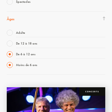
Spectacles
Âges
Adulte
De 12 à 18 ans
De 6 à 12 ans
Moins de 6 ans
CONCERTS