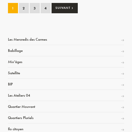
›
1
2
3
4
SUIVANT
Les Mercredis des Carmes
Babillage
Mix’âges
Satellite
BIP
Les Ateliers 04
Quartier Mouvant
Quartiers Pluriels
Ilo citoyen