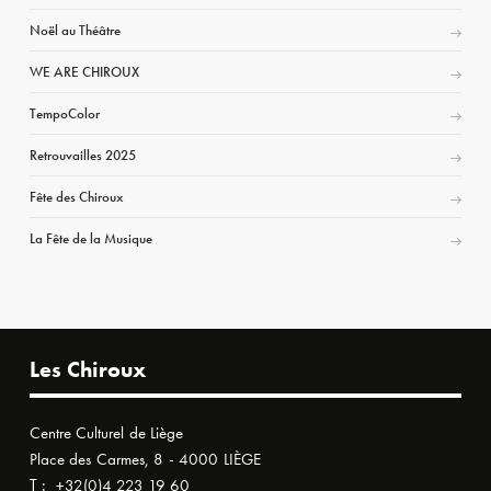
Noël au Théâtre
WE ARE CHIROUX
TempoColor
Retrouvailles 2025
Fête des Chiroux
La Fête de la Musique
Les Chiroux
Centre Culturel de Liège
Place des Carmes, 8 - 4000 LIÈGE
T :
+32(0)4 223 19 60