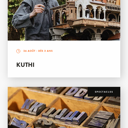
26 AOÛT
- DÈS 3 ANS
KUTHI
SPECTACLES