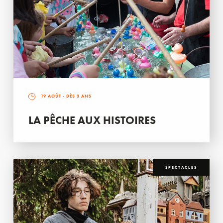
19 AOÛT
- DÈS 3 ANS
LA PÊCHE AUX HISTOIRES
SPECTACLES