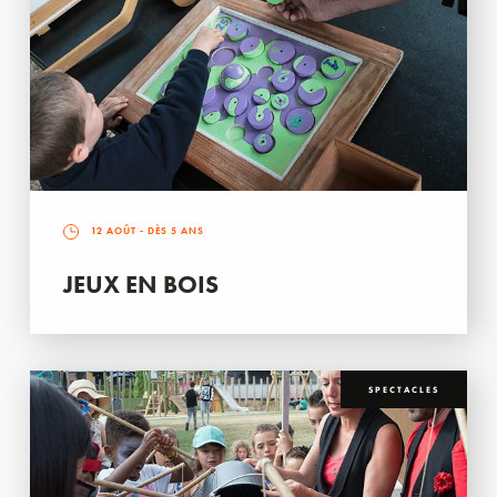
12 AOÛT
- DÈS 5 ANS
JEUX EN BOIS
SPECTACLES