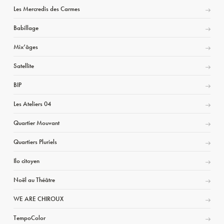
Les Mercredis des Carmes
Babillage
Mix’âges
Satellite
BIP
Les Ateliers 04
Quartier Mouvant
Quartiers Pluriels
Ilo citoyen
Noël au Théâtre
WE ARE CHIROUX
TempoColor