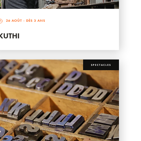
26 AOÛT
- DÈS 3 ANS
KUTHI
SPECTACLES