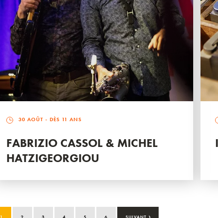
30 AOÛT
- DÈS 11 ANS
FABRIZIO CASSOL & MICHEL
HATZIGEORGIOU
›
1
2
3
4
5
6
SUIVANT