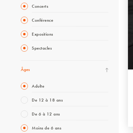
Concerts
Conférence
Expositions
Spectacles
Âges
Adulte
De 12 à 18 ans
De 6 à 12 ans
Moins de 6 ans