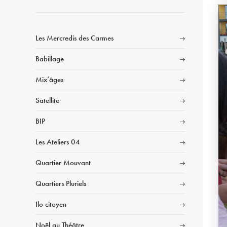
Les Mercredis des Carmes
Babillage
Mix’âges
Satellite
BIP
Les Ateliers 04
Quartier Mouvant
Quartiers Pluriels
Ilo citoyen
Noël au Théâtre