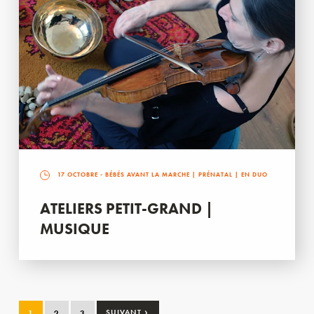
17 OCTOBRE
- BÉBÉS AVANT LA MARCHE | PRÉNATAL | EN DUO
ATELIERS PETIT-GRAND |
MUSIQUE
›
1
2
3
SUIVANT