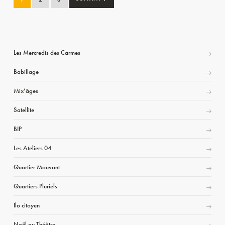
Les Mercredis des Carmes
Babillage
Mix’âges
Satellite
BIP
Les Ateliers 04
Quartier Mouvant
Quartiers Pluriels
Ilo citoyen
Noël au Théâtre