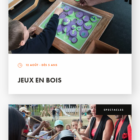
12 AOÛT
- DÈS 5 ANS
JEUX EN BOIS
SPECTACLES