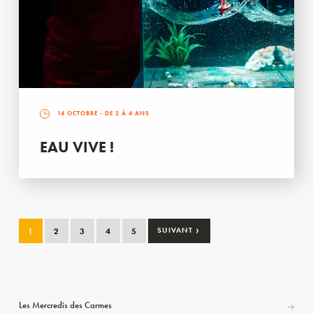
14 OCTOBRE
- DE 2 À 4 ANS
EAU VIVE !
›
1
2
3
4
5
SUIVANT
Les Mercredis des Carmes