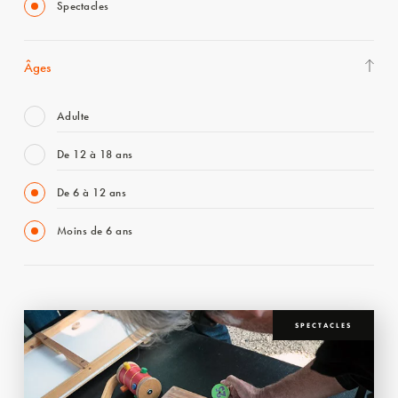
Spectacles
Âges
Adulte
De 12 à 18 ans
De 6 à 12 ans
Moins de 6 ans
SPECTACLES