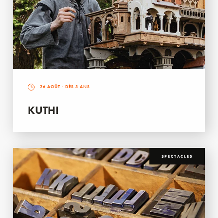
26 AOÛT
- DÈS 3 ANS
KUTHI
SPECTACLES