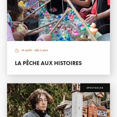
19 AOÛT
- DÈS 3 ANS
LA PÊCHE AUX HISTOIRES
SPECTACLES