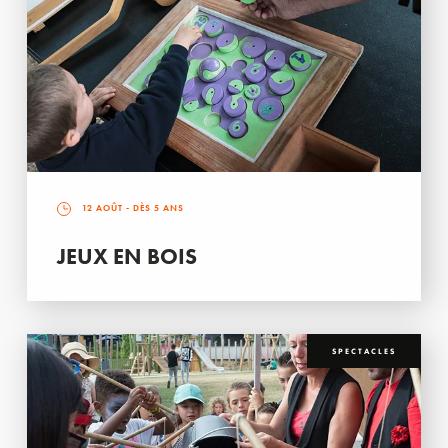
12 AOÛT
- DÈS 5 ANS
JEUX EN BOIS
SPECTACLES