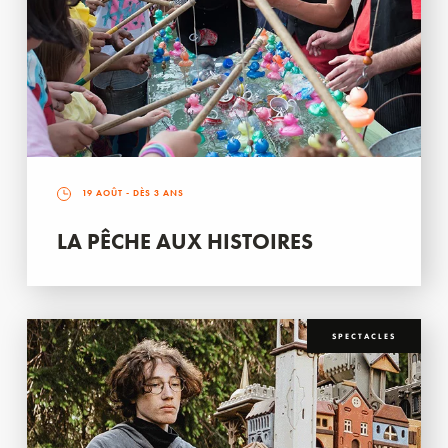
19 AOÛT
- DÈS 3 ANS
LA PÊCHE AUX HISTOIRES
SPECTACLES