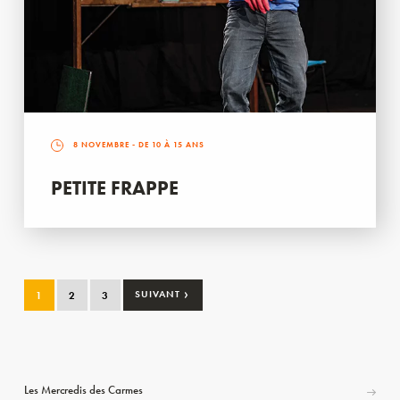
8 NOVEMBRE
- DE 10 À 15 ANS
PETITE FRAPPE
›
1
2
3
SUIVANT
Les Mercredis des Carmes