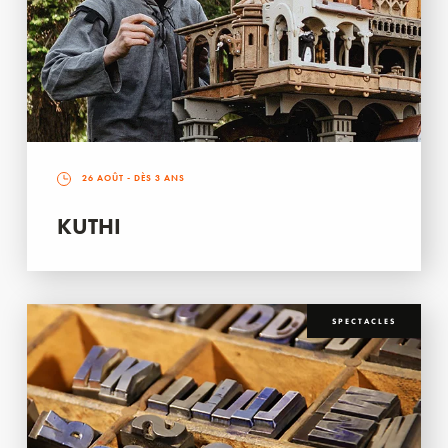
26 AOÛT
- DÈS 3 ANS
KUTHI
SPECTACLES