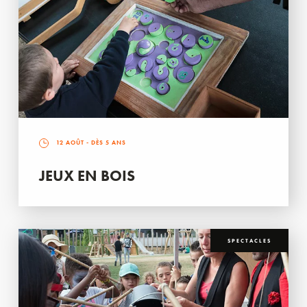
12 AOÛT
- DÈS 5 ANS
JEUX EN BOIS
SPECTACLES