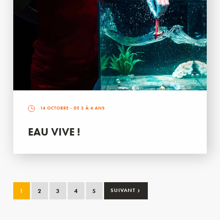
14 OCTOBRE
- DE 2 À 4 ANS
EAU VIVE !
›
1
2
3
4
5
SUIVANT