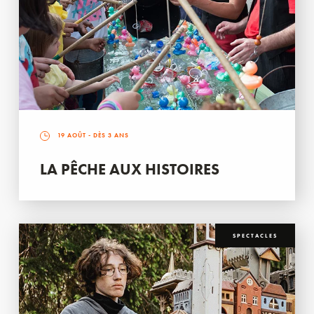
19 AOÛT
- DÈS 3 ANS
LA PÊCHE AUX HISTOIRES
SPECTACLES