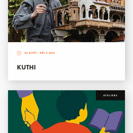
26 AOÛT
- DÈS 3 ANS
KUTHI
ATELIERS