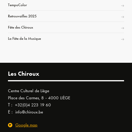
TempoColor
Retrouvailles 2025
Fête des Chiroux
La Fête de la Musique
Les Chiroux
Centre Culturel de Liège
Place des Carmes, 8 - 4000 LIÈGE
T :
+32(0)4 223 19 60
E :
info@chiroux.be
Google map