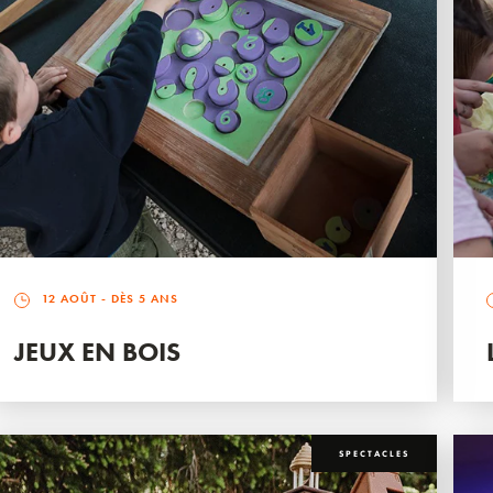
12 AOÛT
- DÈS 5 ANS
JEUX EN BOIS
SPECTACLES