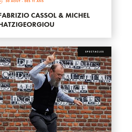
30 AOÛT
- DÈS 11 ANS
FABRIZIO CASSOL & MICHEL
HATZIGEORGIOU
SPECTACLES