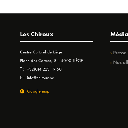
Les Chiroux
Média
Centre Culturel de Liège
Presse
Place des Carmes, 8 - 4000 LIÈGE
Nos al
T :
+32(0)4 223 19 60
E :
info@chiroux.be
Google map