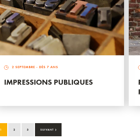
2 SEPTEMBRE
- DÈS 7 ANS
IMPRESSIONS PUBLIQUES
›
1
2
3
SUIVANT