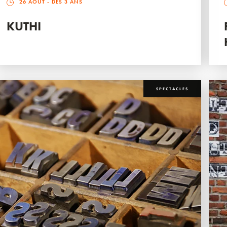
26 AOÛT
- DÈS 3 ANS
KUTHI
SPECTACLES